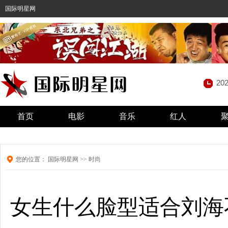
国际明星网
20
首页
电影
音乐
红人
您的位置：
国际明星网
>>
时尚
女生什么脸型适合刘海