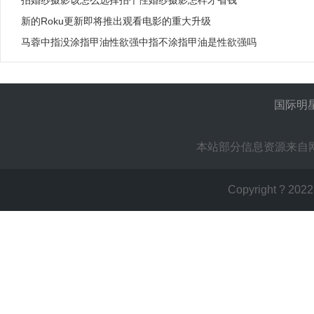
拍婚纱摄影该怎么选择拍个性婚纱摄影怎样才省钱
新的Roku更新即将推出观看电影的重大升级
马蓉中指没涂指甲油性欲强中指不涂指甲油是性欲强吗
国际明
本站部分信息资源来自
Copyright ? 2022